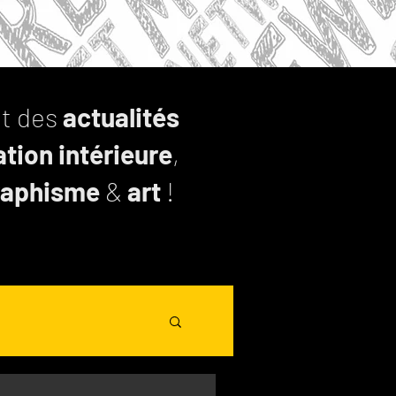
nt des
actualités
tion intérieure
,
raphisme
&
art
!