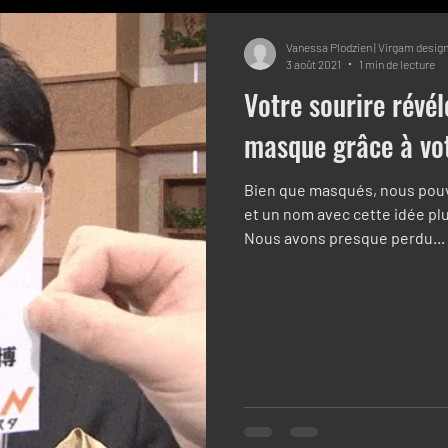
Vanessa Plodzien | Virgam desig
3 août 2021
1 min de lecture
Votre sourire révé
masque grâce à votr
Bien que masqués, nous pouv
et un nom avec cette idée pl
Nous avons presque perdu...