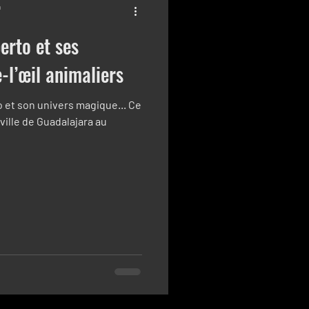
n
berto et ses
-l’œil animaliers
 et son univers magique... Ce
 ville de Guadalajara au