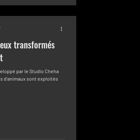
n
eux transformés
t
veloppé par le Studio Cheha
es d'animaux sont exploités