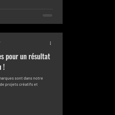
n
s pour un résultat
 !
 marques sont dans notre
 de projets créatifs et