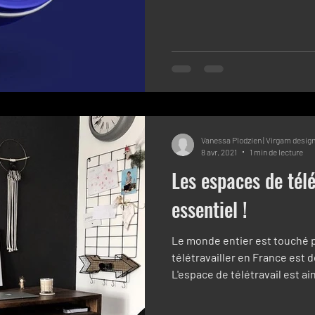
Vanessa Plodzien | Virgam desig
8 avr. 2021
1 min de lecture
Les espaces de télé
essentiel !
Le monde entier est touché pa
télétravailler en France est 
L'espace de télétravail est ain