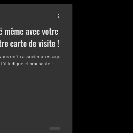
n
lé même avec votre
e carte de visite !
ons enfin associer un visage
utôt ludique et amusante !