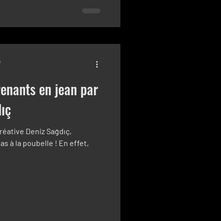
n
renants en jean par
dıç
créative Deniz Sağdıç,
pas à la poubelle ! En effet,