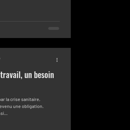
n
travail, un besoin
r la crise sanitaire,
devenu une obligation.
si...