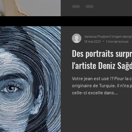
Vanessa Plodzien | Virgam desig
13 mai 2021
1 min de lecture
Des portraits surp
l'artiste Deniz Sağ
Votre jean est usé !? Pour la 
originaire de Turquie, il n'ira 
celle-ci excelle dans...