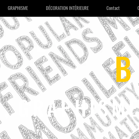
GRAPHISME
DÉCORATION INTÉRIEURE
Contact
udan
B
O
,
GRAPHISM