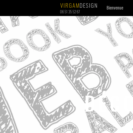
VIRGAM
DESIGN
Bienvenue
06 51 35 52 67
Décoratrice d'intérieur - Décoratrice d'intérieur Houdan -
Graphiste freelance - Graphiste - Graphiste freelance Ho
DÉC