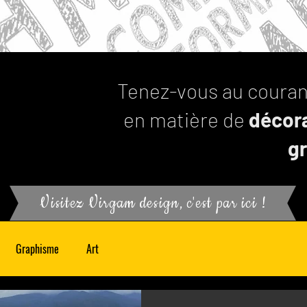
Tenez-vous au coura
en matière de
décora
g
Visitez Virgam design, c'est par ici !
Graphisme
Art